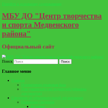
Перейти к основному содержимому
МБУ ДО "Центр творчества
и спорта Медвенского
района"
Официальный сайт
Поиск
Главное меню
Главная
Нормативно-правовая база
Для учащихся и их родителей (образцы
документов)
Сведения об образовательной организации
Основные сведения
История