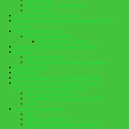
Методические рекомендации
Деятельность
Молодежное представительство
Районная детская пионерская организация «Юная
Россия»
Национальные проекты
Успех каждого ребенка
Новости в рамках Проекта
Районный волонтерский отряд «Добряне»
Конкурсы
Районные конкурсы
Итоги областных массовых мероприятий
Школьные музеи
Штаб ДЮП
Муниципальный Центр тестирования ГТО
Центр по профилактике детского дорожно-
транспортного травматизма (ДДТТ)
План работы Центра ПДД
Акции Центра по профилактике ДДТТ
ЮИД
Странички безопасности
ПДД
Внимание, терроризм!
Профилактика Интернет-зависимости