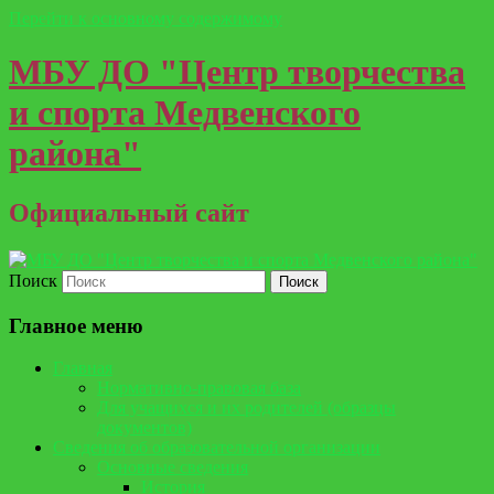
Перейти к основному содержимому
МБУ ДО "Центр творчества
и спорта Медвенского
района"
Официальный сайт
Поиск
Главное меню
Главная
Нормативно-правовая база
Для учащихся и их родителей (образцы
документов)
Сведения об образовательной организации
Основные сведения
История