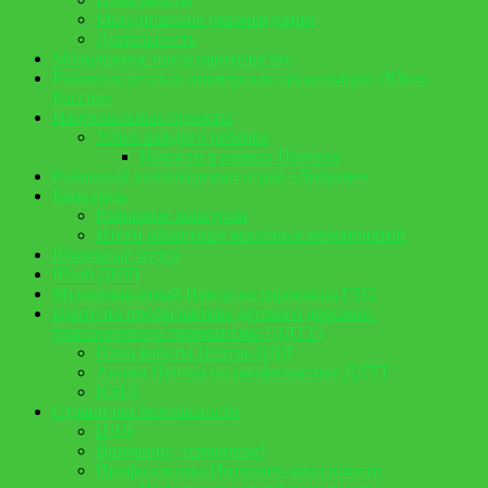
Методические рекомендации
Деятельность
Молодежное представительство
Районная детская пионерская организация «Юная
Россия»
Национальные проекты
Успех каждого ребенка
Новости в рамках Проекта
Районный волонтерский отряд «Добряне»
Конкурсы
Районные конкурсы
Итоги областных массовых мероприятий
Школьные музеи
Штаб ДЮП
Муниципальный Центр тестирования ГТО
Центр по профилактике детского дорожно-
транспортного травматизма (ДДТТ)
План работы Центра ПДД
Акции Центра по профилактике ДДТТ
ЮИД
Странички безопасности
ПДД
Внимание, терроризм!
Профилактика Интернет-зависимости