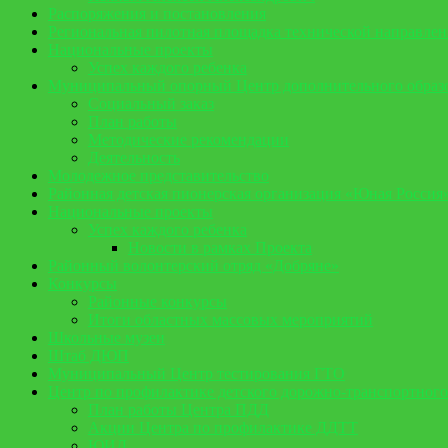
Распоряжения и постановления
Региональная пилотная площадка технической направле
Национальные проекты
Успех каждого ребенка
Муниципальный опорный Центр дополнительного образо
Социальный заказ
План работы
Методические рекомендации
Деятельность
Молодежное представительство
Районная детская пионерская организация «Юная Россия
Национальные проекты
Успех каждого ребенка
Новости в рамках Проекта
Районный волонтерский отряд «Добряне»
Конкурсы
Районные конкурсы
Итоги областных массовых мероприятий
Школьные музеи
Штаб ДЮП
Муниципальный Центр тестирования ГТО
Центр по профилактике детского дорожно-транспортного
План работы Центра ПДД
Акции Центра по профилактике ДДТТ
ЮИД