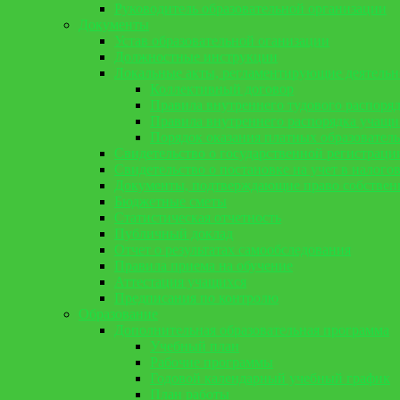
Руководитель образовательной организации
Документы
Устав образовательной оганизации
Должностные инструкции
Локальные акты, регламентирующие деятельн
Коллективный договор
Правила внутреннего тудового распоря
Правила внутреннего распорядка учащи
Порядок оказания платных образовател
Свидетельство о государственной регистраци
Свидетельство о постановке на учет в налого
Документы, подтверждающие право собствен
Бюджетные сметы
Статистическая отчетность
Публичный доклад
Отчет о результатах самообследования
Правила приема на обучение
Аттестация учащихся
Предписания по контролю
Образование
Дополнительная образовательная программа
Учебный план
Рабочие программы
Годовой календарный учебный график
План работы