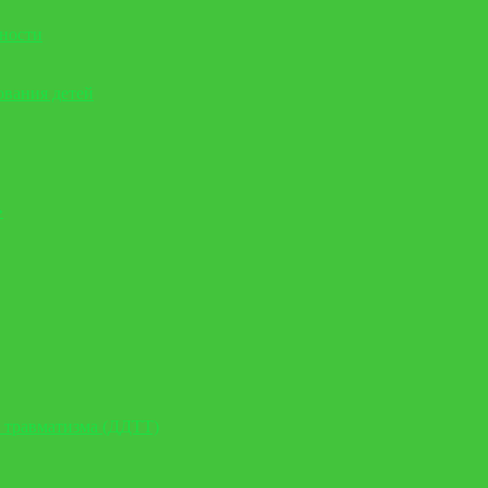
нности
вания детей
»
 травматизма (ДДТТ)