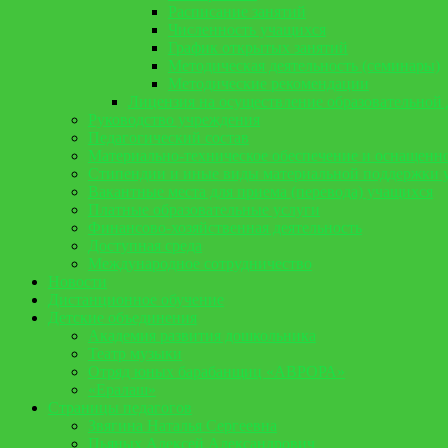
Расписание занятий
Численность учащихся
График открытых занятий
Методическая деятельность (семинары)
Методические рекомендации
Лицензия на осуществление образовательной 
Руководство учреждения
Педагогический состав
Материально-техническое обеспечение и оснащенно
Стипендии и иные виды материальной поддержки 
Вакантные места для приема (перевода) учащихся
Платные образовательные услуги
Финансово-хозяйственная деятельность
Доступная среда
Международное сотрудничество
Новости
Дистанционное обучение
Детские объединения
Академия развития дошкольника
Театр музыки
Отряд юных барабанщиц «АВРОРА»
«Ералаш»
Страницы педагогов
Звягина Наталья Сергеевна
Пьяных Алексей Александрович