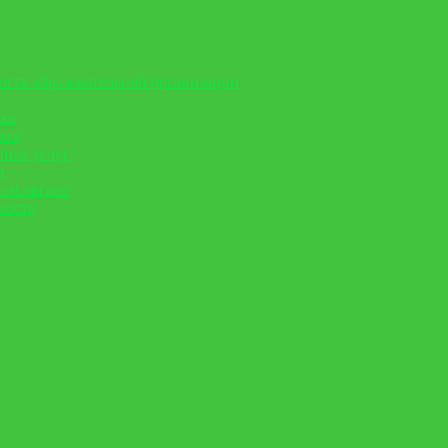
ость образовательной организации
дка
хся
ьных услуг
и
вом органе
ности