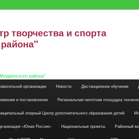
р творчества и спорта
 района"
зовательной организации
Новости
Дистанционное обучение
ряжения и постановления
Региональная пилотная площадка техниче
иципальный опорный Центр дополнительного образования детей
Мо
организация «Юная Россия»
Национальные проекты
Районный во