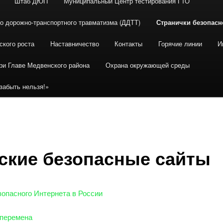
Штаб ДЮП
Муниципальный Центр тестирования ГТО
го дорожно-транспортного травматизма (ДДТТ)
Странички безопасн
ского роста
Наставничество
Контакты
Горячие линии
И
ри Главе Медвенского района
Охрана окружающей среды
забыть нельзя!»
ские безопасные сайты
зопасного Интернета в России
перемена