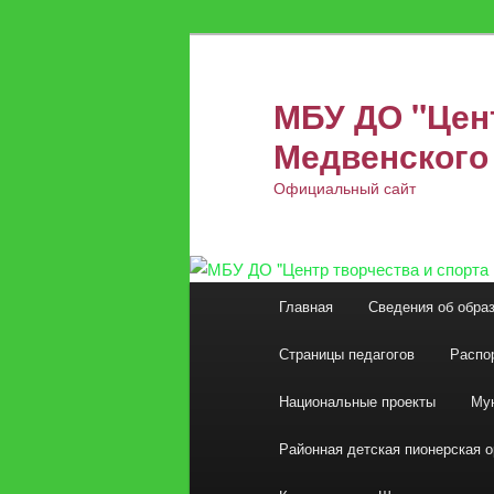
Перейти
к
основному
МБУ ДО "Цент
содержимому
Медвенского
Официальный сайт
Главное
Главная
Сведения об обра
меню
Страницы педагогов
Распо
Национальные проекты
Мун
Районная детская пионерская 