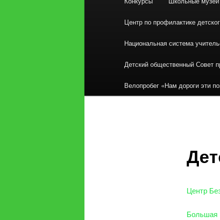
Конкурсы
Школьные музеи
Центр по профилактике детско
Национальная система учитель
Детский общественный Совет п
Велопробег «Нам дороги эти по
Дет
Центр Бе
Большая 