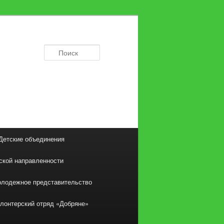
Поиск
Детские объединения
ской направленности
лодежное представительство
лонтерский отряд «Добряне»