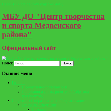
Перейти к основному содержимому
МБУ ДО "Центр творчества
и спорта Медвенского
района"
Официальный сайт
Поиск
Главное меню
Главная
Нормативно-правовая база
Для учащихся и их родителей (образцы
документов)
Сведения об образовательной организации
Основные сведения
История