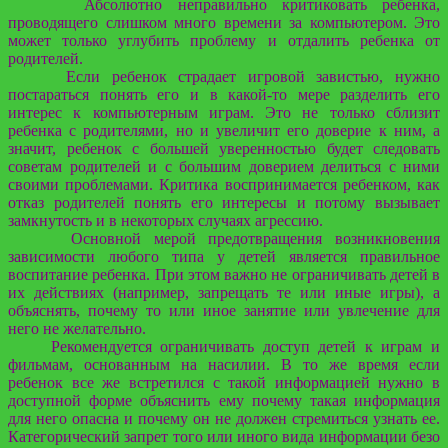
Абсолютно неправильно критиковать ребенка,
проводящего слишком много времени за компьютером. Это
может только углубить проблему и отдалить ребенка от
родителей.
Если ребенок страдает игровой завистью, нужно
постараться понять его и в какой-то мере разделить его
интерес к компьютерным играм. Это не только сблизит
ребенка с родителями, но и увеличит его доверие к ним, а
значит, ребенок с большей уверенностью будет следовать
советам родителей и с большим доверием делиться с ними
своими проблемами. Критика воспринимается ребенком, как
отказ родителей понять его интересы и потому вызывает
замкнутость и в некоторых случаях агрессию.
Основной мерой предотвращения возникновения
зависимости любого типа у детей является правильное
воспитание ребенка. При этом важно не ограничивать детей в
их действиях (например, запрещать те или иные игры), а
объяснять, почему то или иное занятие или увлечение для
него не желательно.
Рекомендуется ограничивать доступ детей к играм и
фильмам, основанным на насилии. В то же время если
ребенок все же встретился с такой информацией нужно в
доступной форме объяснить ему почему такая информация
для него опасна и почему он не должен стремиться узнать ее.
Категорический запрет того или иного вида информации безо