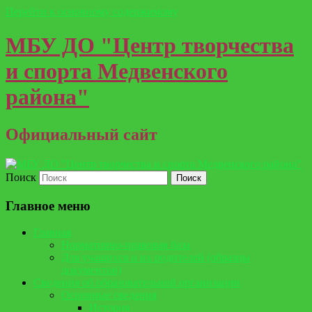
Перейти к основному содержимому
МБУ ДО "Центр творчества
и спорта Медвенского
района"
Официальный сайт
Поиск
Главное меню
Главная
Нормативно-правовая база
Для учащихся и их родителей (образцы
документов)
Сведения об образовательной организации
Основные сведения
История